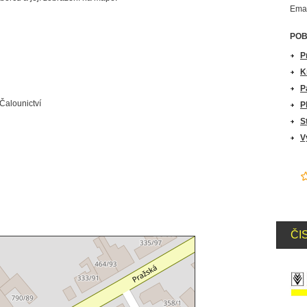
Emai
I
POB
P
K
P
Čalounictví
P
S
V
ČI