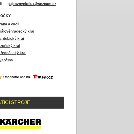
l:
pujcovnyekolux@seznam.cz
OČKY:
raha a okolí
rálovéhradecký kraj
ardubický kraj
lzeňský kraj
tředočeský kraj
ysočina
STÍCÍ STROJE