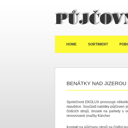
HOME
SORTIMENT
POB
BENÁTKY NAD JIZEROU I
Společnost EKOLUX provozuje několik d
republice. Součástí nabídky půjčoven j
čistících strojů, brusek na parkety 
renovované značky Kärcher.
Kontakt na půjčovnu strojů na čistění k