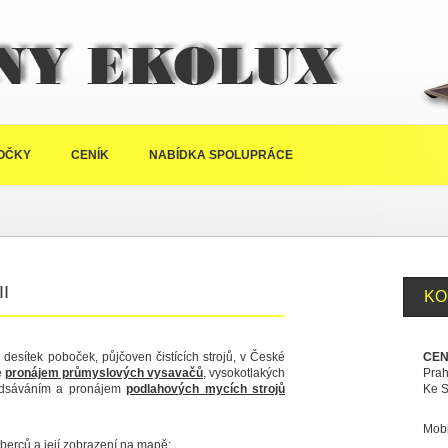
Půjčovny Ekolux
OČKY
CENÍK
NABÍDKA SPOLUPRÁCE
I
KO
esítek poboček, půjčoven čistících strojů, v České
CEN
e
pronájem průmyslových vysavačů
, vysokotlakých
Prah
s odsáváním a pronájem
podlahových mycích strojů
Ke S
Mobi
oberců a její zobrazení na mapě: