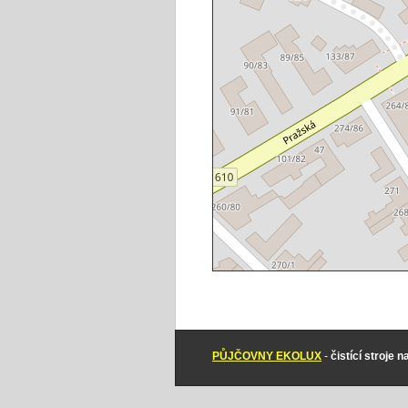
PŮJČOVNY EKOLUX
-
čistící stroje 