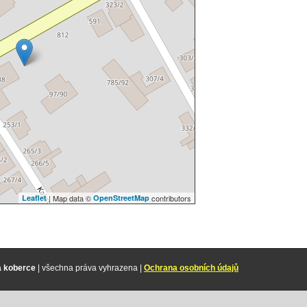
Leaflet
| Map data ©
OpenStreetMap
contributors
na koberce
| všechna práva vyhrazena |
Ochrana osobních údajů