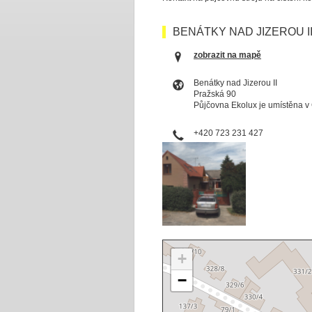
BENÁTKY NAD JIZEROU I
zobrazit na mapě
Benátky nad Jizerou II
Pražská 90
Půjčovna Ekolux je umístěna v 
+420 723 231 427
+
−