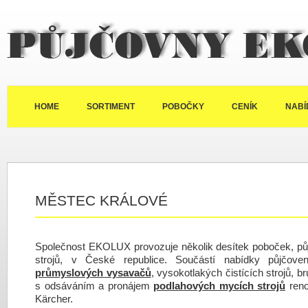
Půjčovny Ekolux
HOME
SORTIMENT
POBOČKY
CENÍK
NABÍ
MĚSTEC KRÁLOVÉ
Společnost EKOLUX provozuje několik desítek poboček, půj
strojů, v České republice. Součástí nabídky půjčov
průmyslových vysavačů
, vysokotlakých čistících strojů, b
s odsáváním a pronájem
podlahových mycích strojů
reno
Kärcher.