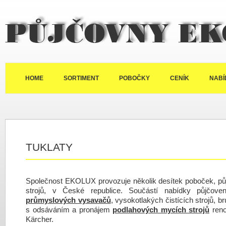
Půjčovny Ekolux
HOME
SORTIMENT
POBOČKY
CENÍK
NABÍ
TUKLATY
Společnost EKOLUX provozuje několik desítek poboček, půj
strojů, v České republice. Součástí nabídky půjčov
průmyslových vysavačů
, vysokotlakých čistících strojů, b
s odsáváním a pronájem
podlahových mycích strojů
reno
Kärcher.