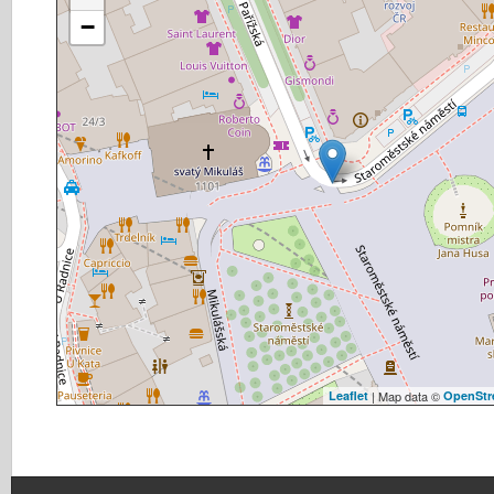
−
Leaflet
| Map data ©
OpenStr