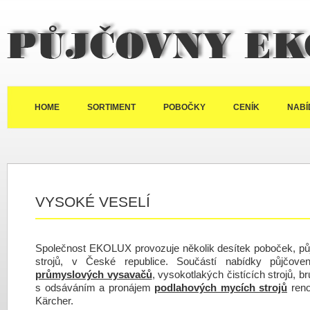
Půjčovny Ekolux
HOME
SORTIMENT
POBOČKY
CENÍK
NABÍ
VYSOKÉ VESELÍ
Společnost EKOLUX provozuje několik desítek poboček, půj
strojů, v České republice. Součástí nabídky půjčov
průmyslových vysavačů
, vysokotlakých čistících strojů, b
s odsáváním a pronájem
podlahových mycích strojů
reno
Kärcher.