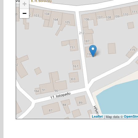
+
−
Leaflet
| Map data ©
OpenStr