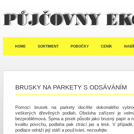
Půjčovny Ekolux
HOME
SORTIMENT
POBOČKY
CENÍK
NABÍ
BRUSKY NA PARKETY S ODSÁVÁNÍM
Pomocí brusek na parkety docílíte dokonalého vybro
veškerých dřevěných podlah. Obsluha zařízení je velm
bezproblémová. Špína a písek působí jako brusný papír a n
kvalitu povrchu, podlaha pak ztrácí jas a lesk. V případě
podlaze odráží její stáří a používání, nezoufejte.