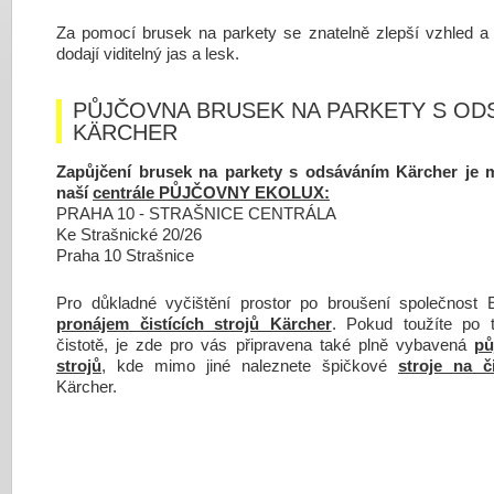
Za pomocí brusek na parkety se znatelně zlepší vzhled a k
dodají viditelný jas a lesk.
PŮJČOVNA BRUSEK NA PARKETY S OD
KÄRCHER
Zapůjčení brusek na parkety s odsáváním Kärcher je
naší
centrále PŮJČOVNY EKOLUX:
PRAHA 10 - STRAŠNICE CENTRÁLA
Ke Strašnické 20/26
Praha 10 Strašnice
Pro důkladné vyčištění prostor po broušení společnost
pronájem čistících strojů Kärcher
. Pokud toužíte po 
čistotě, je zde pro vás připravena také plně vybavená
pů
strojů
, kde mimo jiné naleznete špičkové
stroje na č
Kärcher.